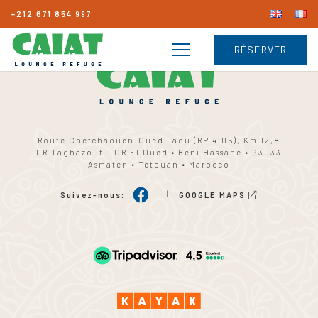
+212 671 854 997
RÉSERVER
Route Chefchaouen-Oued Laou (RP 4105), Km 12,8
DR Taghazout – CR El Oued • Beni Hassane • 93033
Asmaten • Tetouan • Marocco
|
Suivez-nous:
GOOGLE MAPS