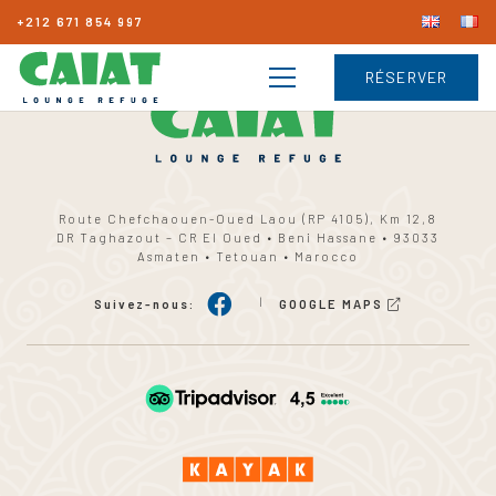
+212 671 854 997
RÉSERVER
Route Chefchaouen-Oued Laou (RP 4105), Km 12,8
DR Taghazout – CR El Oued • Beni Hassane • 93033
Asmaten • Tetouan • Marocco
|
Suivez-nous:
GOOGLE MAPS